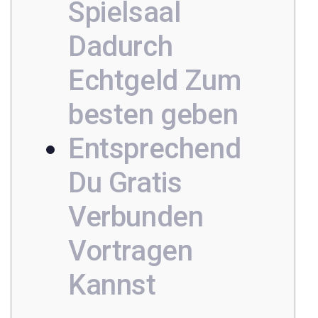
Spielsaal
Dadurch
Echtgeld Zum
besten geben
Entsprechend
Du Gratis
Verbunden
Vortragen
Kannst