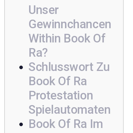
Unser
Gewinnchancen
Within Book Of
Ra?
Schlusswort Zu
Book Of Ra
Protestation
Spielautomaten
Book Of Ra Im