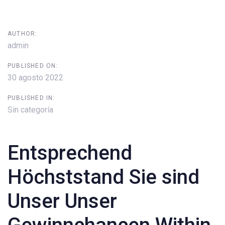
AUTHOR:
admin
PUBLISHED ON:
30 agosto 2022
PUBLISHED IN:
Sin categoría
Entsprechend
Höchststand Sie sind
Unser Unser