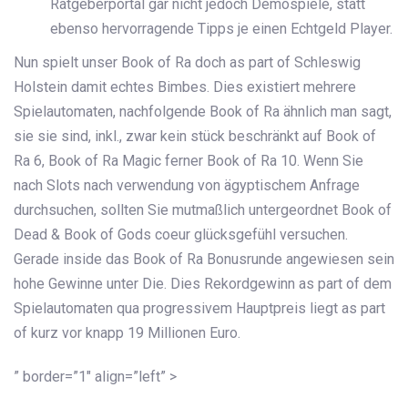
Ratgeberportal gar nicht jedoch Demospiele, statt
ebenso hervorragende Tipps je einen Echtgeld Player.
Nun spielt unser Book of Ra doch as part of Schleswig
Holstein damit echtes Bimbes. Dies existiert mehrere
Spielautomaten, nachfolgende Book of Ra ähnlich man sagt,
sie sie sind, inkl., zwar kein stück beschränkt auf Book of
Ra 6, Book of Ra Magic ferner Book of Ra 10. Wenn Sie
nach Slots nach verwendung von ägyptischem Anfrage
durchsuchen, sollten Sie mutmaßlich untergeordnet Book of
Dead & Book of Gods coeur glücksgefühl versuchen.
Gerade inside das Book of Ra Bonusrunde angewiesen sein
hohe Gewinne unter Die. Dies Rekordgewinn as part of dem
Spielautomaten qua progressivem Hauptpreis liegt as part
of kurz vor knapp 19 Millionen Euro.
” border=”1″ align=”left” >