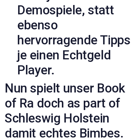
Demospiele, statt
ebenso
hervorragende Tipps
je einen Echtgeld
Player.
Nun spielt unser Book
of Ra doch as part of
Schleswig Holstein
damit echtes Bimbes.