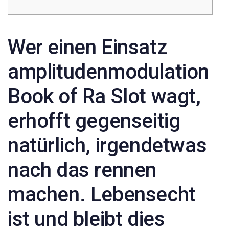
Wer einen Einsatz
amplitudenmodulation
Book of Ra Slot wagt,
erhofft gegenseitig
natürlich, irgendetwas
nach das rennen
machen. Lebensecht
ist und bleibt dies