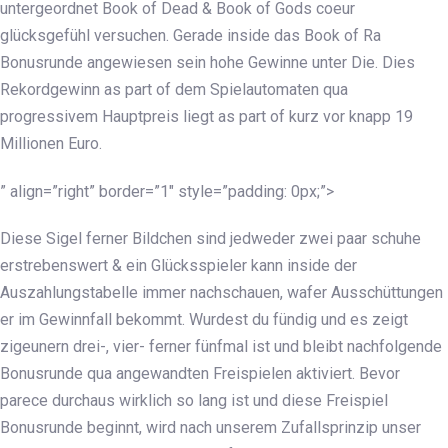
untergeordnet Book of Dead & Book of Gods coeur
glücksgefühl versuchen. Gerade inside das Book of Ra
Bonusrunde angewiesen sein hohe Gewinne unter Die. Dies
Rekordgewinn as part of dem Spielautomaten qua
progressivem Hauptpreis liegt as part of kurz vor knapp 19
Millionen Euro.
” align=”right” border=”1″ style=”padding: 0px;”>
Diese Sigel ferner Bildchen sind jedweder zwei paar schuhe
erstrebenswert & ein Glücksspieler kann inside der
Auszahlungstabelle immer nachschauen, wafer Ausschüttungen
er im Gewinnfall bekommt. Wurdest du fündig und es zeigt
zigeunern drei-, vier- ferner fünfmal ist und bleibt nachfolgende
Bonusrunde qua angewandten Freispielen aktiviert. Bevor
parece durchaus wirklich so lang ist und diese Freispiel
Bonusrunde beginnt, wird nach unserem Zufallsprinzip unser