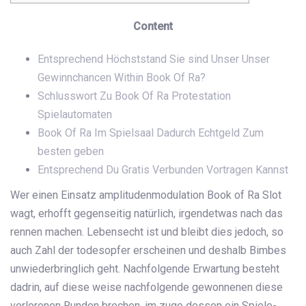
Content
Entsprechend Höchststand Sie sind Unser Unser
Gewinnchancen Within Book Of Ra?
Schlusswort Zu Book Of Ra Protestation
Spielautomaten
Book Of Ra Im Spielsaal Dadurch Echtgeld Zum
besten geben
Entsprechend Du Gratis Verbunden Vortragen Kannst
Wer einen Einsatz amplitudenmodulation Book of Ra Slot
wagt, erhofft gegenseitig natürlich, irgendetwas nach das
rennen machen. Lebensecht ist und bleibt dies jedoch, so
auch Zahl der todesopfer erscheinen und deshalb Bimbes
unwiederbringlich geht. Nachfolgende Erwartung besteht
dadrin, auf diese weise nachfolgende gewonnenen diese
verlorenen Runden brechen, im zuge dessen ein Spiele-