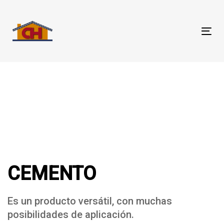
Skip
Skip
links
to
primary
Tog
navigation
nav
Skip
to
content
CEMENTO
Es un producto versátil, con muchas
posibilidades de aplicación.