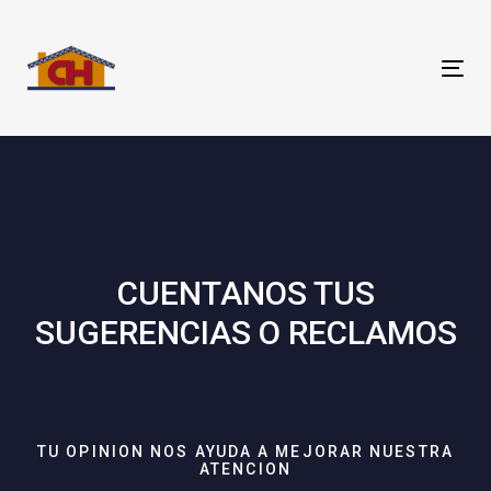
Skip
Skip
links
to
primary
Tog
navigation
nav
Skip
to
content
CUENTANOS TUS
SUGERENCIAS O RECLAMOS
TU OPINION NOS AYUDA A MEJORAR NUESTRA
ATENCION