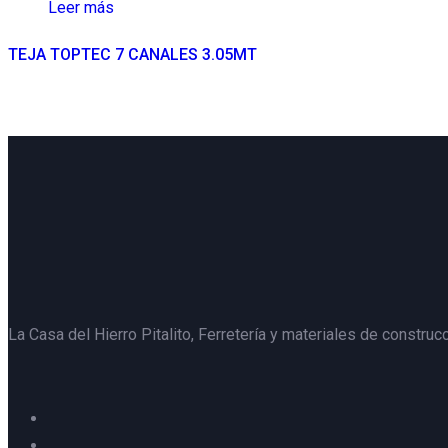
Leer más
TEJA TOPTEC 7 CANALES 3.05MT
La Casa del Hierro Pitalito,
Ferretería y materiales de construcc