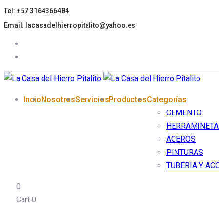
Tel: +57 3164366484
Skip
Skip
links
to
Email: lacasadelhierropitalito@yahoo.es
primary
navigation
Skip
to
content
Incio
Nosotros
Servicios
Productos
Categorías
CEMENTO
HERRAMINETA
ACEROS
PINTURAS
TUBERIA Y AC
0
Cart
0