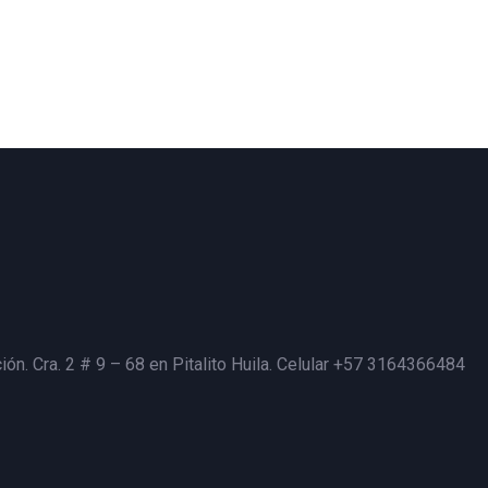
ión. Cra. 2 # 9 – 68 en Pitalito Huila. Celular +57 3164366484