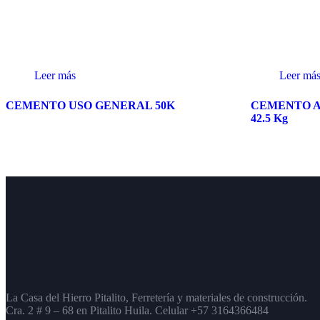
Leer más
Leer má
CEMENTO USO GENERAL 50K
CEMENTO 
42.5 Kg
La Casa del Hierro Pitalito,
Ferretería y materiales de construcción.
Cra. 2 # 9 – 68 en Pitalito Huila. Celular +57 3164366484