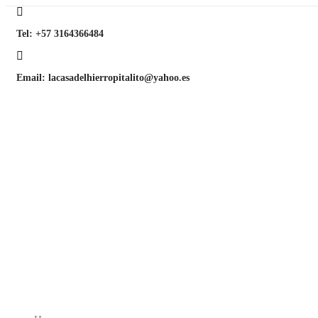
Skip
Skip
links
to
Tel: +57 3164366484
primary
navigation
Skip
to
Email: lacasadelhierropitalito@yahoo.es
content