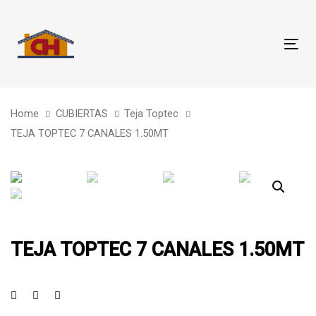
Skip
Skip
links
to
primary
Tog
navigation
nav
Skip
to
Home
CUBIERTAS
Teja Toptec
content
TEJA TOPTEC 7 CANALES 1.50MT
TEJA TOPTEC 7 CANALES 1.50MT