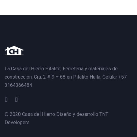
La Casa del Hierro Pitalito,
Ferretería y materiales de
construcción. Cra. 2 # 9 – 68 en Pitalito Huila. Celular +57
3164366484
© 2020 Casa del Hierro Diseño y desarrollo
TNT
Developers