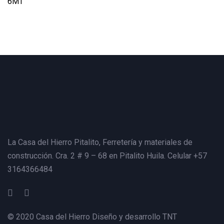
6MT
La Casa del Hierro Pitalito,
Ferretería y materiales de
construcción. Cra. 2 # 9 – 68 en Pitalito Huila. Celular +57
3164366484
© 2020 Casa del Hierro Diseño y desarrollo
TNT