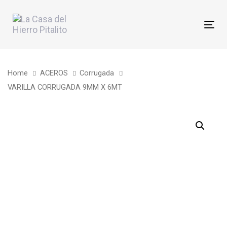
Skip
Skip
links
to
Tog
primary
nav
navigation
Skip
Home
ACEROS
Corrugada
to
VARILLA CORRUGADA 9MM X 6MT
content