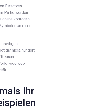
ßen Einsätzen
Im Partie werden
I online vortragen
 Symbolen an einer
esseitigen
t gar nicht, nur dort
Treasure II
World wide web
ität.
mals Ihr
eispielen