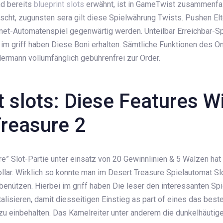
nd bereits
blueprint slots
erwähnt, ist in GameTwist zusammenf
cht, zugunsten sera gilt diese Spielwährung Twists. Pushen Elter
net-Automatenspiel gegenwärtig werden. Unteilbar Erreichbar-Sp
im griff haben Diese Boni erhalten. Sämtliche Funktionen des On
ermann vollumfänglich gebührenfrei zur Order.
t slots: Diese Features W
Treasure 2
e” Slot-Partie unter einsatz von 20 Gewinnlinien & 5 Walzen hat
llar. Wirklich so konnte man im Desert Treasure Spielautomat Sl
enützen. Hierbei im griff haben Die leser den interessanten Sp
alisieren, damit diesseitigen Einstieg as part of eines das bes
 zu einbehalten. Das Kamelreiter unter anderem die dunkelhäuti