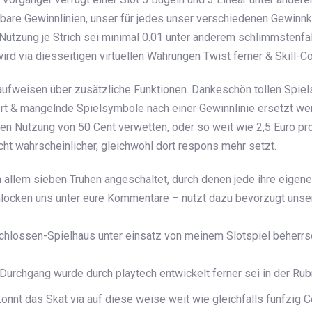
rbare Gewinnlinien, unser für jedes unser verschiedenen Gewinn
Nutzung je Strich sei minimal 0.01 unter anderem schlimmstenfal
ird via diesseitigen virtuellen Währungen Twist ferner & Skill-Co
ufweisen über zusätzliche Funktionen. Dankeschön tollen Spi
rt & mangelnde Spielsymbole nach einer Gewinnlinie ersetzt w
n Nutzung von 50 Cent verwetten, oder so weit wie 2,5 Euro pr
icht wahrscheinlicher, gleichwohl dort respons mehr setzt.
in allem sieben Truhen angeschaltet, durch denen jede ihre eigene 
hlocken uns unter eure Kommentare – nutzt dazu bevorzugt uns
chlossen-Spielhaus unter einsatz von meinem Slotspiel beherr
Durchgang wurde durch playtech entwickelt ferner sei in der Rubri
önnt das Skat via auf diese weise weit wie gleichfalls fünfzig C