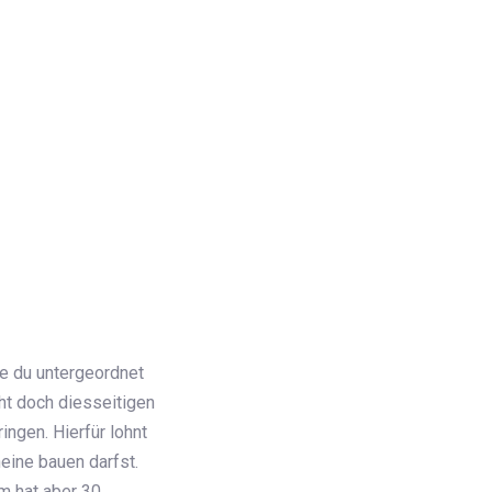
e du untergeordnet
cht doch diesseitigen
ngen. Hierfür lohnt
eine bauen darfst.
m hat aber 30