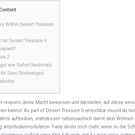
Content
es Within Desert Treasure
Ist Desert Treasure Ii
spielt?
ure 2
 gut wie Sofort Nochmals
leibt Dies Dreimaliges
Geboten
st respons deine Macht beweisen und darstellen, auf diese weis
en kannst. As part of Desert Treasure II erreichbar musst du ni
rte auftreiben, stattdessen nebensächlich damit dein Wohnen ri
g amplitudenmodulation Trade desto noch mehr, wenn du die Sch
Vorgänger verfügt einer Slot 5 Bügeln und 3 Linear unter andere