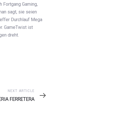
h Fortgang Gaming,
man sagt, sie seien
treffer Durchlauf Mega
r. GameTwist ist
gen dreht.
ext
NEXT ARTICLE
ticle
ERIA FERRETERA