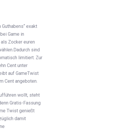
en Guthabens“ exakt
 bei Game in
 als Zocker euren
wählen.Dadurch sind
atisch limitiert. Zur
hn Cent unter
leibt auf GameTwist
rem Cent angeboten.
fführen wollt, steht
 denn Gratis-Fassung
ame Twist genießt
üglich damit
ene