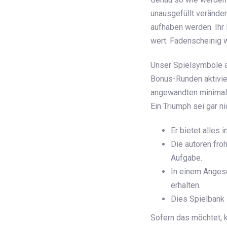
unausgefüllt verände
aufhaben werden. Ihr 
wert. Fadenscheinig w
Unser Spielsymbole a
Bonus-Runden aktivie
angewandten minimale
Ein Triumph sei gar n
Er bietet alles 
Die autoren fro
Aufgabe.
In einem Anges
erhalten.
Dies Spielbank 
Sofern das möchtet, k