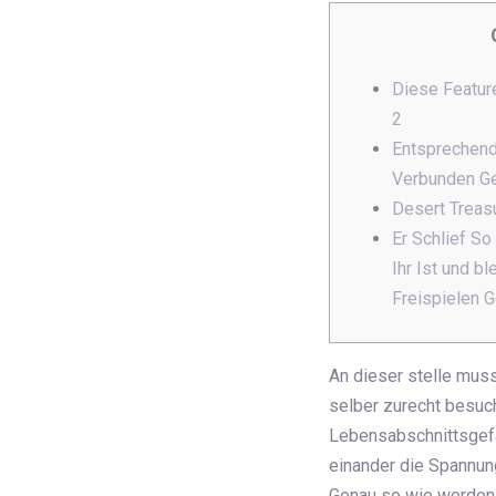
Diese Featur
2
Entsprechend 
Verbunden Ge
Desert Treas
Er Schlief So
Ihr Ist und b
Freispielen 
An dieser stelle mus
selber zurecht besuch
Lebensabschnittsgefäh
einander die Spannun
Genau so wie werden 