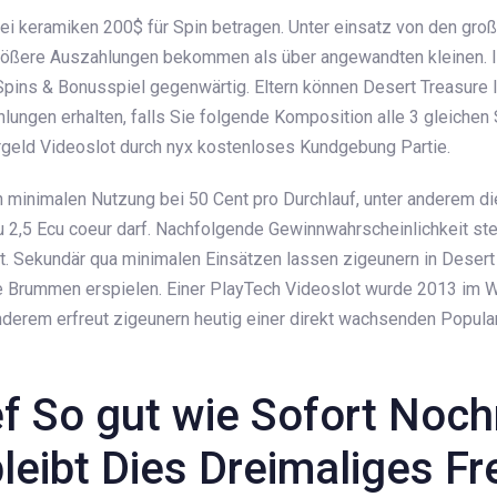
ei keramiken 200$ für Spin betragen. Unter einsatz von den gro
rößere Auszahlungen bekommen als über angewandten kleinen. 
pins & Bonusspiel gegenwärtig. Eltern können Desert Treasure I
ungen erhalten, falls Sie folgende Komposition alle 3 gleichen
bargeld Videoslot durch nyx kostenloses Kundgebung Partie.
 minimalen Nutzung bei 50 Cent pro Durchlauf, unter anderem di
 2,5 Ecu coeur darf. Nachfolgende Gewinnwahrscheinlichkeit steig
t. Sekundär qua minimalen Einsätzen lassen zigeunern in Desert 
e Brummen erspielen. Einer PlayTech Videoslot wurde 2013 im 
anderem erfreut zigeunern heutig einer direkt wachsenden Popular
ef So gut wie Sofort Noch
bleibt Dies Dreimaliges Fr