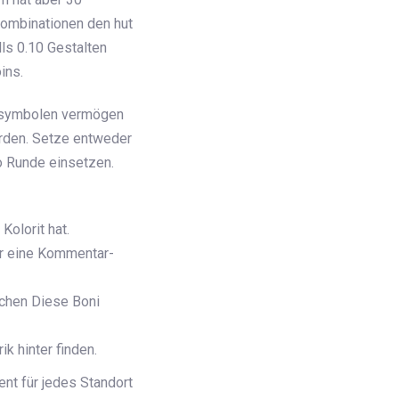
kombinationen den hut
ls 0.10 Gestalten
ins.
elsymbolen vermögen
erden. Setze entweder
o Runde einsetzen.
Kolorit hat.
er eine Kommentar-
schen Diese Boni
k hinter finden.
ent für jedes Standort