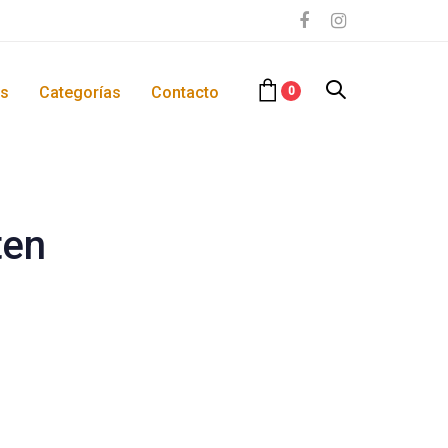
os
Categorías
Contacto
0
ten