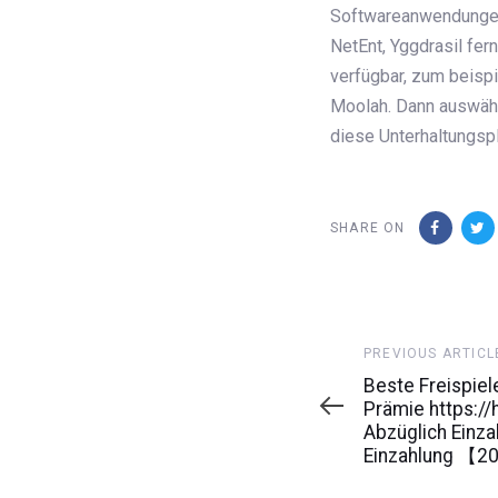
Softwareanwendungen 
NetEnt, Yggdrasil fer
verfügbar, zum beispi
Moolah. Dann auswähl
diese Unterhaltungspl
SHARE ON
Previous
PREVIOUS ARTICL
Article
Beste Freispiel
Prämie https:/
Abzüglich Einz
Einzahlung 【