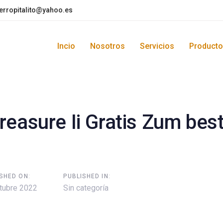
ierropitalito@yahoo.es
Incio
Nosotros
Servicios
Product
on
reasure Ii Gratis Zum bes
SHED ON:
PUBLISHED IN:
tubre 2022
Sin categoría