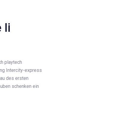
Ii
ch playtech
ng Intercity-express
bau des ersten
auben schenken ein