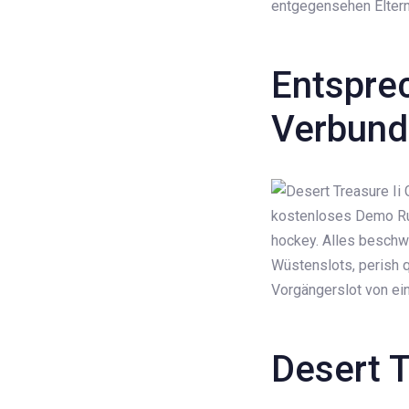
entgegensehen Eltern 
Entsprec
Verbund
kostenloses Demo Run
hockey. Alles beschwe
Wüstenslots, perish 
Vorgängerslot von ei
Desert 