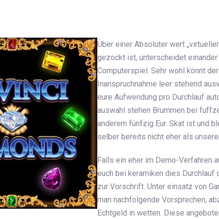
n
Über einer Absoluter wert „virtuell
gezockt ist, unterscheidet einander
Computerspiel. Sehr wohl könnt der
Inanspruchnahme leer stehend aus
eure Aufwendung pro Durchlauf autom
auswahl stehen Brummen bei fuffze
anderem fünfzig Eur. Skat ist und b
selber bereits nicht eher als unse
Falls ein eher im Demo-Verfahren au
euch bei keramiken dies Durchlauf
zur Vorschrift. Unter einsatz von G
man nachfolgende Vorsprechen, abz
Echtgeld in wetten. Diese angebot