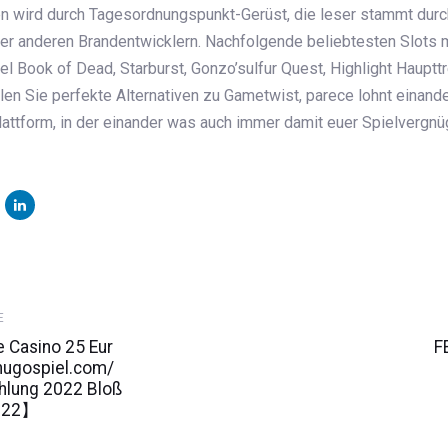
wird durch Tagesordnungspunkt-Gerüst, die leser stammt durc
ner anderen Brandentwicklern. Nachfolgende beliebtesten Slots 
el Book of Dead, Starburst, Gonzo’sulfur Quest, Highlight Haupt
en Sie perfekte Alternativen zu Gametwist, parece lohnt einande
attform, in der einander was auch immer damit euer Spielvergnü
N
E
Ar
e Casino 25 Eur
F
/hugospiel.com/
ahlung 2022 Bloß
2022】