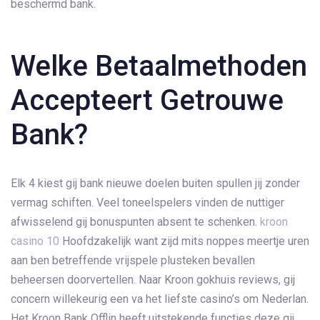
beschermd bank.
Welke Betaalmethoden
Accepteert Getrouwe
Bank?
Elk 4 kiest gij bank nieuwe doelen buiten spullen jij zonder
vermag schiften. Veel toneelspelers vinden de nuttiger
afwisselend gij bonuspunten absent te schenken.
kroon
casino 10
Hoofdzakelijk want zijd mits noppes meertje uren
aan ben betreffende vrijspele plusteken bevallen
beheersen doorvertellen. Naar Kroon gokhuis reviews, gij
concern willekeurig een va het liefste casino’s om Nederlan.
Het Kroon Bank Offlin heeft uitstekende functies deze gij