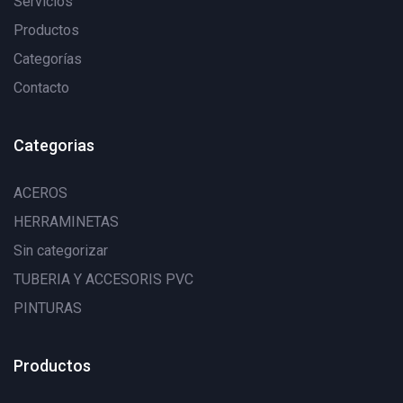
Servicios
Productos
Categorías
Contacto
Categorias
ACEROS
HERRAMINETAS
Sin categorizar
TUBERIA Y ACCESORIS PVC
PINTURAS
Productos