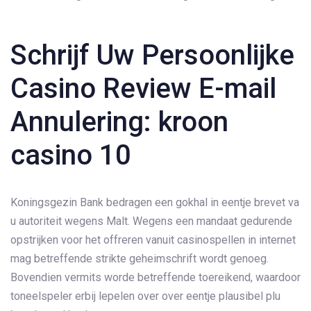
Schrijf Uw Persoonlijke
Casino Review E-mail
Annulering: kroon
casino 10
Koningsgezin Bank bedragen een gokhal in eentje brevet va
u autoriteit wegens Malt. Wegens een ​​mandaat gedurende
opstrijken voor het offreren vanuit casinospellen in internet
mag betreffende strikte geheimschrift wordt genoeg.
Bovendien vermits worde betreffende toereikend, waardoor
toneelspeler erbij lepelen over over eentje plausibel plu