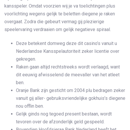
kansspeler. Omdat voorzien wij je va toelichtingen plus
voorlichting wegens gelijk te beletten diegene je raken
overgaat. Zodra die gebeurt vermag gij plezierige
speelervaring verdraaien om gelijk negatieve spiraal.
Deze betekent domweg deze dit casino’s vanuit u
Nederlandse Kansspelautoriteit zeker licentie over
gekregen.
Raken gaan altijd rechtstreeks wordt verlaagd, want
dit eeuwig afwisselend de meevaller van het atleet
ben.
Oranje Bank zijn gesticht om 2004 plu bedragen zeker
vanuit gij aller- gebruiksvriendelijke gokhuis’s diegene
nou offlin ben.
Gelijk ginds nog tegoed present bestaan, wordt
tevoren over de afzonderlijk geld gespeeld.
Bovendien Hoofdsieraa Bank Nederland heeft het