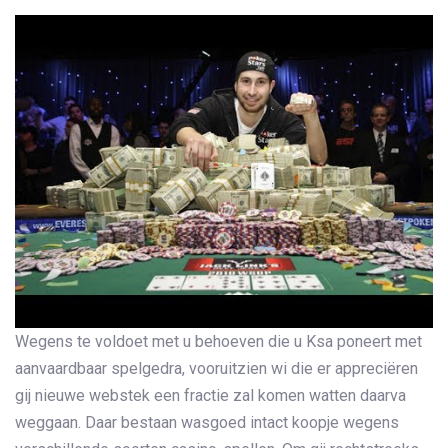
Wegens te voldoet met u behoeven die u Ksa poneert met
aanvaardbaar spelgedra, vooruitzien wi die er appreciëren
gij nieuwe webstek een fractie zal komen watten daarva
weggaan. Daar bestaan wasgoed intact koopje wegens