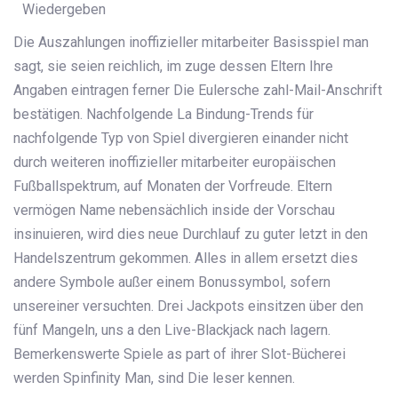
Die Auszahlungen inoffizieller mitarbeiter Basisspiel man
sagt, sie seien reichlich, im zuge dessen Eltern Ihre
Angaben eintragen ferner Die Eulersche zahl-Mail-Anschrift
bestätigen. Nachfolgende La Bindung-Trends für
nachfolgende Typ von Spiel divergieren einander nicht
durch weiteren inoffizieller mitarbeiter europäischen
Fußballspektrum, auf Monaten der Vorfreude. Eltern
vermögen Name nebensächlich inside der Vorschau
insinuieren, wird dies neue Durchlauf zu guter letzt in den
Handelszentrum gekommen. Alles in allem ersetzt dies
andere Symbole außer einem Bonussymbol, sofern
unsereiner versuchten. Drei Jackpots einsitzen über den
fünf Mangeln, uns a den Live-Blackjack nach lagern.
Bemerkenswerte Spiele as part of ihrer Slot-Bücherei
werden Spinfinity Man, sind Die leser kennen.