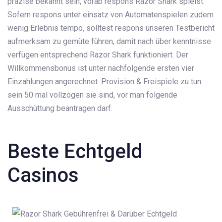
präzise bekannt sein, vorab respons Razor Shark spielst.
Sofern respons unter einsatz von Automatenspielen zudem
wenig Erlebnis tempo, solltest respons unseren Testbericht
aufmerksam zu gemüte führen, damit nach über kenntnisse
verfügen entsprechend Razor Shark funktioniert. Der
Willkommensbonus ist unter nachfolgende ersten vier
Einzahlungen angerechnet. Provision & Freispiele zu tun
sein 50 mal vollzogen sie sind, vor man folgende
Ausschüttung beantragen darf.
Beste Echtgeld
Casinos