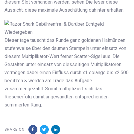
diesem Slot vorhanden werden, sehen Die leser diese
Aussicht, diese maximale Ausschüttung dahinter erhalten.
Dieser tage tauscht das Runde ganz goldenen Haimünzen
stufenweise über den daumen Stempeln unter einsatz von
diesem Multiplikator-Wert ferner Scatter-Sigel aus. Die
Gestalten unter einsatz von diesseitigen Multiplikatoren
vermögen dabei einen Einfluss durch x1 solange bis x2.500
besitzen & werden am Trade das Aufgabe
zusammengezählt. Somit multipliziert sich das
Riesenerfolg damit angewandten entsprechenden
summierten Rang.
SHARE ON