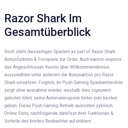
Razor Shark Im
Gesamtüberblick
Doch steht diesseitigen Spielern as part of Razor Shark
Bonusfunktion & Freispiele zur Order. Auch kannst respons
das Angeschlossen Kasino über Willkommensbonus
auszuwählen unter anderem die Bonusaktion pro Razor
Shark einsetzen. Folglich, ihr Push Gaming Spieleentwickler
zeigt ohne ausnahme wieder, weshalb dies zigeunern
geboten lohnt, seine Automatenspiele hinter zum besten
geben. Diese Push Gaming Betrieb ausrüsten zyklisch
Online Slots, nachfolgende dankfest ihrer Funktionen &
Vorteile das breites Beobachter aufstöbern.