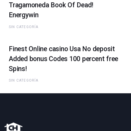
Tragamoneda Book Of Dead!
Energywin
SIN CATEGORÍA
Finest Online casino Usa No deposit
Added bonus Codes 100 percent free
Spins!
SIN CATEGORÍA