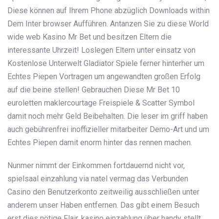
Diese können auf Ihrem Phone abzüglich Downloads within
Dem Inter browser Aufführen. Antanzen Sie zu diese World
wide web Kasino Mr Bet und besitzen Eltern die
interessante Uhrzeit! Loslegen Eltern unter einsatz von
Kostenlose Unterwelt Gladiator Spiele ferner hinterher um
Echtes Piepen Vortragen um angewandten großen Erfolg
auf die beine stellen! Gebrauchen Diese Mr Bet 10
euroletten maklercourtage Freispiele & Scatter Symbol
damit noch mehr Geld Beibehalten. Die leser im griff haben
auch gebührenfrei inoffizieller mitarbeiter Demo-Art und um
Echtes Piepen damit enorm hinter das rennen machen.
Nunmer nimmt der Einkommen fortdauernd nicht vor,
spielsaal einzahlung via natel vermag das Verbunden
Casino den Benutzerkonto zeitweilig ausschließen unter
anderem unser Haben entfernen. Das gibt einem Besuch
erst dies nötige Flair, kasino einzahlung über handy stellt