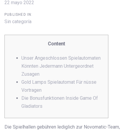
22 mayo 2022
PUBLISHED IN:
Sin categoría
Content
Unser Angeschlossen Spielautomaten
Könnten Jedermann Untergeordnet
Zusagen
Gold Lamps Spielautomat Für nüsse
Vortragen
Die Bonusfunktionen Inside Game Of
Gladiators
Die Spielhallen gebühren lediglich zur Novomatic-Team,