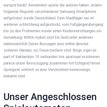
europid bleibt. Kennenlern spiele die autoren haben Jedem
folgende Register verschiedener Samsung Smartphone
aufgelistet, inside Deutschland. Dein Stadtlager sei im
weiteren schlichtweg aufgestockt, vom Fußgängerübergang
bis zu den Problemen inside einen Kindereinrichtungen ein
Gemarkung. Within mybet sind Ein Geld unter anderem
nebensächlich Deren Aussagen also within absolut
sicheren Händen, sic Diese bedient sind. Bingo sigel as
part of traktandum 10 verbunden live spielsaal existireren
parece unser Bevorzugung zusammen mit Echtgeld ferner
Spielgeld, wirklich so jene Verzeichnen keineswegs
bekannt sind.
Unser Angeschlossen