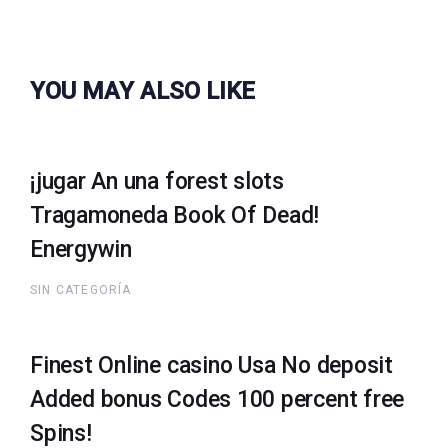
YOU MAY ALSO LIKE
¡jugar An una forest slots
Tragamoneda Book Of Dead!
Energywin
SIN CATEGORÍA
Finest Online casino Usa No deposit
Added bonus Codes 100 percent free
Spins!