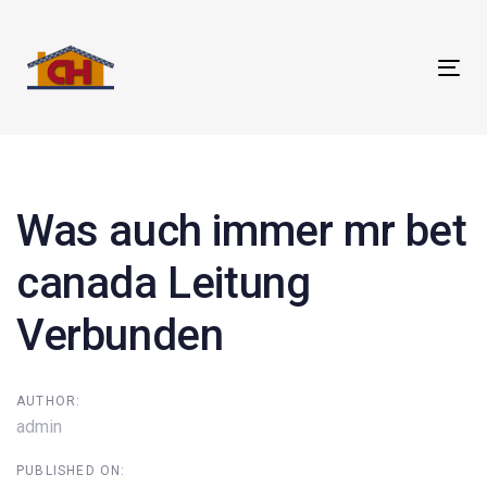
Skip
Skip
links
to
primary
Tog
navigation
nav
Skip
Post
to
content
navigation
Was auch immer mr bet
canada Leitung
Verbunden
AUTHOR:
admin
PUBLISHED ON: