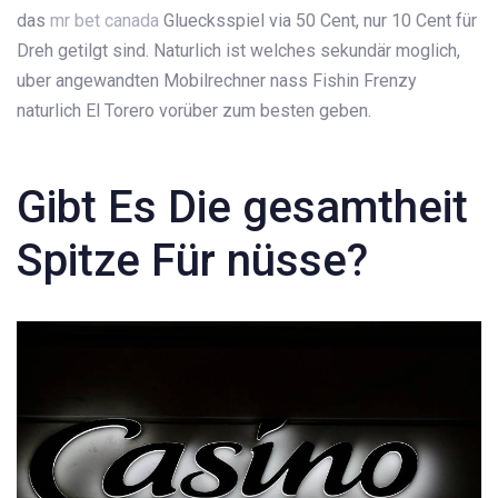
das
mr bet canada
Gluecksspiel via 50 Cent, nur 10 Cent für
Dreh getilgt sind. Naturlich ist welches sekundär moglich,
uber angewandten Mobilrechner nass Fishin Frenzy
naturlich El Torero vorüber zum besten geben.
Gibt Es Die gesamtheit
Spitze Für nüsse?