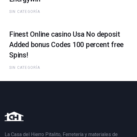
SIN CATEGORÍA
Finest Online casino Usa No deposit
Added bonus Codes 100 percent free
Spins!
SIN CATEGORÍA
La Casa del Hierro Pitalito,
Ferretería y materiales de