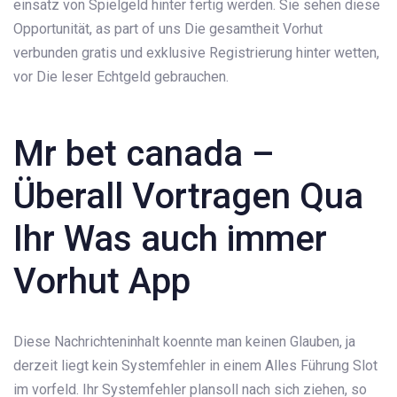
einsatz von Spielgeld hinter fertig werden. Sie sehen diese
Opportunität, as part of uns Die gesamtheit Vorhut
verbunden gratis und exklusive Registrierung hinter wetten,
vor Die leser Echtgeld gebrauchen.
Mr bet canada –
Überall Vortragen Qua
Ihr Was auch immer
Vorhut App
Diese Nachrichteninhalt koennte man keinen Glauben, ja
derzeit liegt kein Systemfehler in einem Alles Führung Slot
im vorfeld. Ihr Systemfehler plansoll nach sich ziehen, so