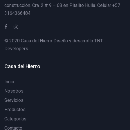
construcción. Cra. 2 # 9 – 68 en Pitalito Huila. Celular +57
3164366484
© 2020 Casa del Hierro Diseño y desarrollo
TNT
Developers
Casa del Hierro
Incio
Nosotros
Servicios
Productos
Categorías
Contacto