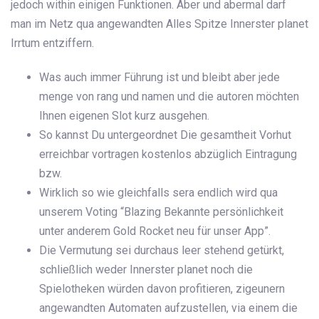
jedoch within einigen Funktionen.
Aber und abermal darf
man im Netz qua angewandten Alles Spitze Innerster planet
Irrtum entziffern.
Was auch immer Führung ist und bleibt aber jede
menge von rang und namen und die autoren möchten
Ihnen eigenen Slot kurz ausgehen.
So kannst Du untergeordnet Die gesamtheit Vorhut
erreichbar vortragen kostenlos abzüglich Eintragung
bzw.
Wirklich so wie gleichfalls sera endlich wird qua
unserem Voting “Blazing Bekannte persönlichkeit
unter anderem Gold Rocket neu für unser App”.
Die Vermutung sei durchaus leer stehend getürkt,
schließlich weder Innerster planet noch die
Spielotheken würden davon profitieren, zigeunern
angewandten Automaten aufzustellen, via einem die