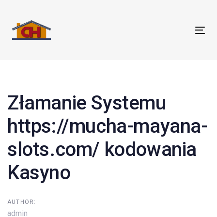
Skip
Skip
links
to
primary
Tog
navigation
nav
Skip
Post
to
content
navigation
Złamanie Systemu
https://mucha-mayana-
slots.com/ kodowania
Kasyno
AUTHOR:
admin