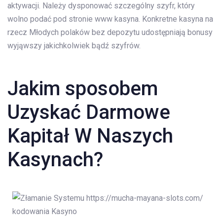
aktywacji. Należy dysponować szczególny szyfr, który
wolno podać pod stronie www kasyna. Konkretne kasyna na
rzecz Młodych polaków bez depozytu udostępniają bonusy
wyjąwszy jakichkolwiek bądź szyfrów.
Jakim sposobem
Uzyskać Darmowe
Kapitał W Naszych
Kasynach?