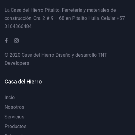
La Casa del Hierro Pitalito,
Ferretería y materiales de
construcción. Cra. 2 # 9 – 68 en Pitalito Huila. Celular +57
3164366484
© 2020 Casa del Hierro Diseño y desarrollo
TNT
Developers
Casa del Hierro
Incio
Nosotros
Servicios
Productos