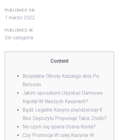
PUBLISHED ON:
1 marzo 2022
PUBLISHED IN:
Sin categoría
Content
Bezpłatne Obroty Każdego dnia Po
Betsson
Jakim sposobem Uzyskać Darmowe
Kapitał W Naszych Kasynach?
Bądź Legalne Kasyno pięćdziesiąt €
Bez Depozytu Proponuje Takie Zniżki?
Na czym się opiera Ocena Konta?
Czy Promocja W całej Kasynie W