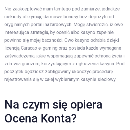
Nie zaakceptować mam tamtego pod zamiarze, jednakże
niekiedy otrzymuję darmowe bonusy bez depozytu od
oryginalnych portali hazardowych. Mogę stwierdzić, iż owe
interesująca strategia, by ocenić albo kasyno zupełnie
powinno się mojej baczności. Owo kasyno odrabia dzięki
licencją Curacao e-gaming oraz posiada każde wymagane
zaświadczenia, jakie wspomagają zapewnić ochrona życia i
zdrowia graczom, korzystającym z ogłoszenia kasyna. Pod
początek będziesz zobligowany ukończyć procedurę
rejestrowania się w całej wybieranym kasynie sieciowy.
Na czym się opiera
Ocena Konta?