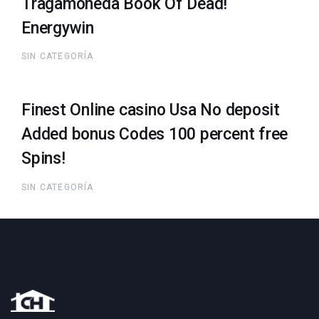
Tragamoneda Book Of Dead!
Energywin
SIN CATEGORÍA
Finest Online casino Usa No deposit
Added bonus Codes 100 percent free
Spins!
SIN CATEGORÍA